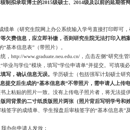
制拟录取博士的2015级硕士、2014级及以前的延期答辩
成绩单（研究生院网上办公系统输入学号直接打印即可，
”等欠费信息，应立即补缴，否则研究生院无法打印入档
“基本信息表”（带照片）。
系统，
http://www.graduate.neu.edu.cn/
，点击左侧“研究生管
“毕业与学位”模块，填写“学位申请单”并提交。可填项
真填写，确认信息无误。
学历硕士（包括强军计划硕士研
息提交后生成的“基本信息表”不带照片，需申请人上传
证书上粘贴的照片一致。没有上传电子照片者，将无法提
子版同背景的二寸纸质版照片
两张
（照片背后写明学号和
核签字的成绩单、学生报盘后审核签字的“基本信息表”
我办向申请人发放：