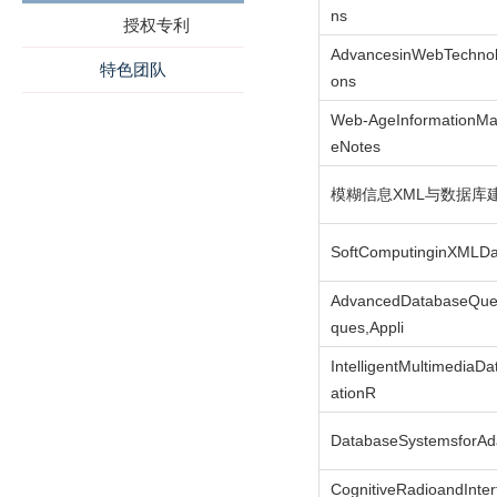
ns
授权专利
AdvancesinWebTechnolo
特色团队
ons
Web-AgeInformationMa
eNotes
模糊信息XML与数据库
SoftComputinginXMLD
AdvancedDatabaseQuer
ques,Appli
IntelligentMultimediaD
ationR
DatabaseSystemsforAda
CognitiveRadioandInt