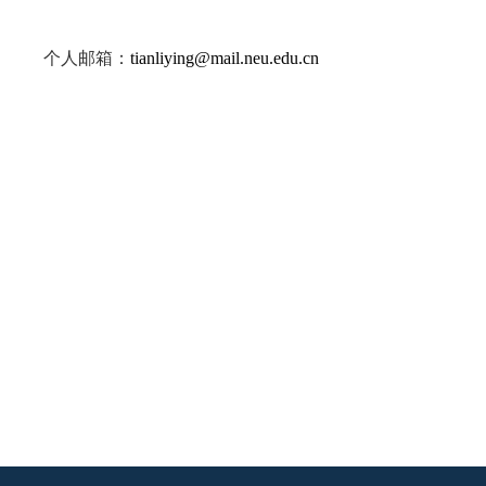
个人邮箱：
tianliying@mail.neu.edu.cn