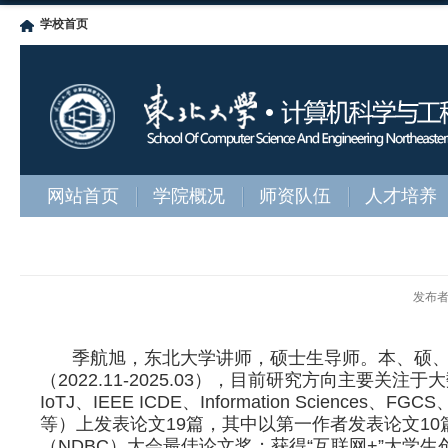
学校首页
网站首页
学院概况
师资队伍
人才培养
发布
季航旭，东北大学讲师，硕士生导师。本、硕
（
2022.11-2025.03
），目前研究方向主要关注于大
IoTJ
、
IEEE ICDE
、
Information Sciences
、
FGCS
等）上发表论文
19
篇，其中以第一作者发表论文
10
（
NDBC
）大会最佳论文奖；获得“互联网
+
”大学