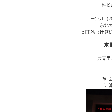
许松
王业江（
2
东北
刘正皓（计算
东
共青团
东北
计