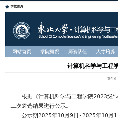
学校首页
网站首页
学院概况
师资队伍
人才培养
计算机科学与工程学院
发布者
根据《计算机科学与工程学院
202
3
级“
二次遴选结果进行公示。
公示期
202
5
年
10
月
9
日
-202
5
年
10
月
1