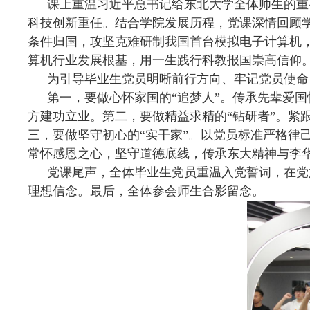
课上重温习近平总书记给东北大学全体师生的重
科技创新重任。结合学院发展历程，党课深情回顾
条件归国，攻坚克难研制我国首台模拟电子计算机
算机行业发展根基，用一生践行科教报国崇高信仰
为引导毕业生党员明晰前行方向、牢记党员使命
第一，要做心怀家国的“追梦人”。传承先辈爱
方建功立业。第二，要做精益求精的“钻研者”。紧
三，要做坚守初心的“实干家”。以党员标准严格律
常怀感恩之心，坚守道德底线，传承东大精神与李
党课尾声，全体毕业生党员重温入党誓词，在党
理想信念。最后，全体参会师生合影留念。