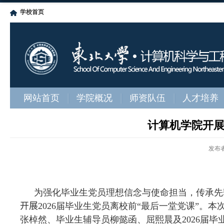
学校首页
网站首页
学院概况
师资队伍
人才培养
计算机学院开展
发布
为强化毕业生党员理想信念与使命担当，传承先
开展
2026
届毕业生党员离校前“最后一堂党课”。本
张棹然、毕业生辅导员柳懿函、屈熙晨及
2026
届毕