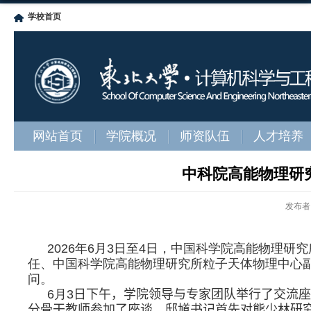
学校首页
网站首页
学院概况
师资队伍
人才培养
中科院高能物理研
发布者
2026
年
6
月
3
日至
4
日，中国科学院高能物理研究
任、中国科学院高能物理研究所粒子天体物理中心
问。
6
月
3
日下午，学院领导与专家团队举行了交流座
分骨干教师参加了座谈。邸馗书记首先对熊少林研