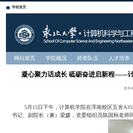
学校首页
网站首页
学院概况
师资队伍
人才培养
凝心聚力话成长 砥砺奋进启新程——计
发布
5
月
15
日下午，计算机学院在浑南校区五舍
A35
书记、副院长（兼）梁媛，党委组织员陈国秋老师