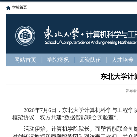
学校首页
网站首页
学院概况
师资队伍
人才培养
东北大学计
发布者
2026
年
7
月
6
日，东北大学计算机科学与工程学
框架协议，双方共建“数据智能联合实验室”。
活动伊始，
计算机
学院院长
，
面壁智能联合创
对刘知远教授和面壁智能团队到访表示欢迎，并介